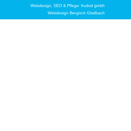
Webdesign, SEO & Pflege: frudod gmbh
Webdesign Bergisch Gladbach