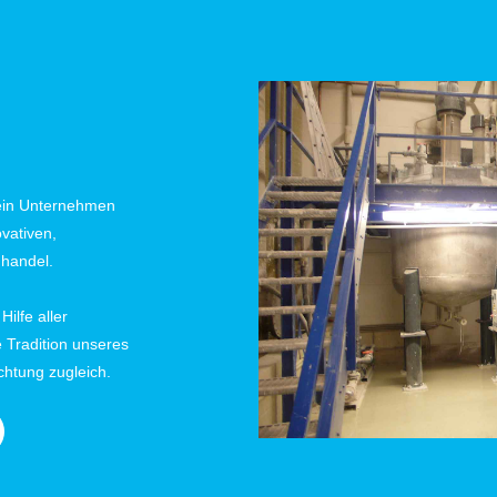
ein Unternehmen 
vativen, 
handel.  
lfe aller 
 Tradition unseres 
chtung zugleich.